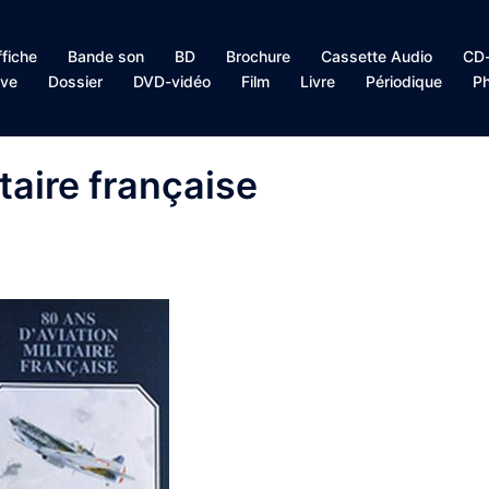
ffiche
Bande son
BD
Brochure
Cassette Audio
CD-
ive
Dossier
DVD-vidéo
Film
Livre
Périodique
Ph
itaire française