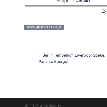
Support:
Dessin
Ex
DOCUMENT GRAPHIQUE
Navigation
Berlin Tempelhof, Liverpool Speke,
d’article
Paris Le Bourget
© 2026 Aérothèque.