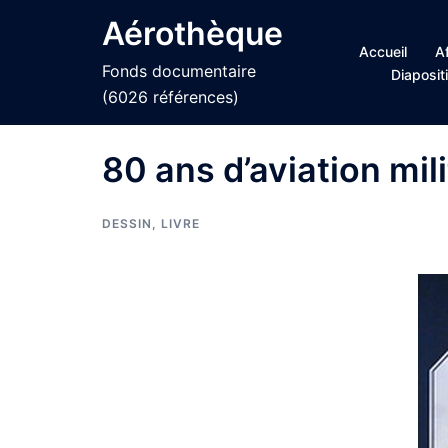
Aller
Aérothèque
au
Accueil
A
contenu
Fonds documentaire
Diaposit
(6026 références)
80 ans d’aviation mil
DESSIN
,
LIVRE