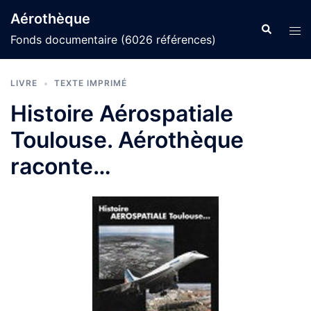
Aller
Aérothèque
au
Recherche
Ouvr
Fonds documentaire (6026 références)
contenu
le
men
LIVRE
TEXTE IMPRIMÉ
Histoire Aérospatiale
Toulouse. Aérothèque
raconte…