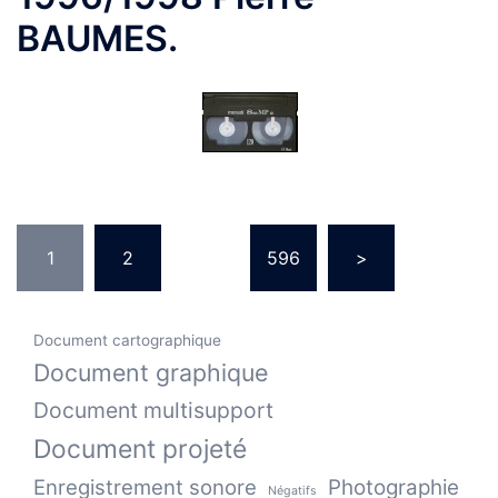
BAUMES.
Pagination
1
2
…
596
>
des
publications
Document cartographique
Document graphique
Document multisupport
Document projeté
Enregistrement sonore
Photographie
Négatifs