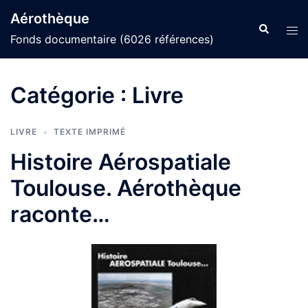
Aller
Aérothèque
au
Recherche
Ouvr
Fonds documentaire (6026 références)
contenu
le
men
Catégorie :
Livre
LIVRE
TEXTE IMPRIMÉ
Histoire Aérospatiale
Toulouse. Aérothèque
raconte…