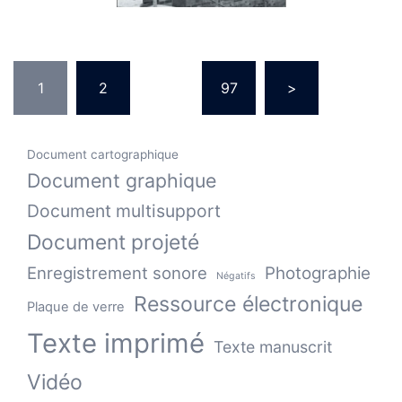
Pagination
1
2
…
97
>
des
publications
Document cartographique
Document graphique
Document multisupport
Document projeté
Enregistrement sonore
Photographie
Négatifs
Ressource électronique
Plaque de verre
Texte imprimé
Texte manuscrit
Vidéo