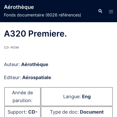
Aller
Aérothèque
au
Recherche
Ouvr
Fonds documentaire (6026 références)
contenu
le
men
A320 Premiere.
CD-ROM
Auteur:
Aérothèque
Editeur:
Aérospatiale
Année de
Langue:
Eng
parution:
Support:
CD-
Type de doc:
Document