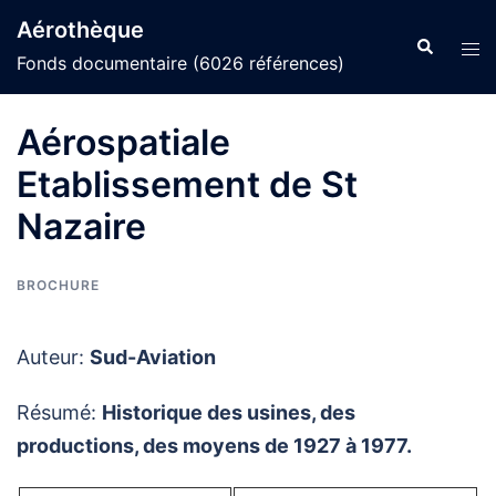
Aller
Aérothèque
au
Recherche
Ouvr
Fonds documentaire (6026 références)
contenu
le
men
Aérospatiale
Etablissement de St
Nazaire
BROCHURE
Auteur:
Sud-Aviation
Résumé:
Historique des usines, des
productions, des moyens de 1927 à 1977.