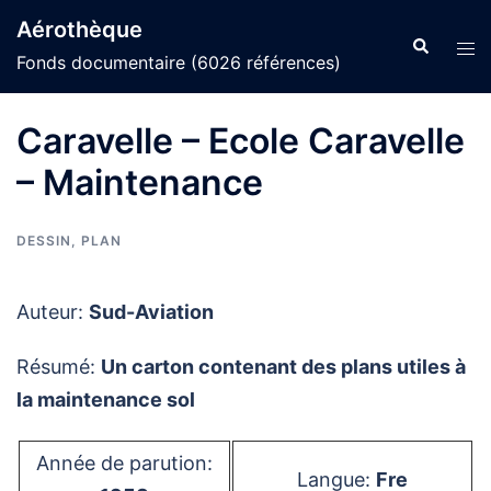
Aller
Aérothèque
au
Recherche
Ouvr
Fonds documentaire (6026 références)
contenu
le
men
Caravelle – Ecole Caravelle
– Maintenance
DESSIN
,
PLAN
Auteur:
Sud-Aviation
Résumé:
Un carton contenant des plans utiles à
la maintenance sol
Année de parution:
Langue:
Fre