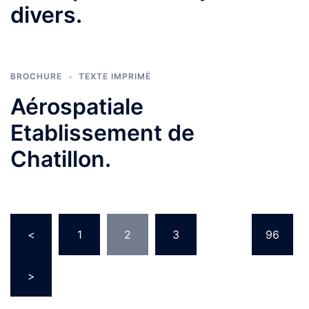
divers.
BROCHURE
TEXTE IMPRIMÉ
Aérospatiale
Etablissement de
Chatillon.
Pagination
<
1
2
3
…
96
des
publications
>