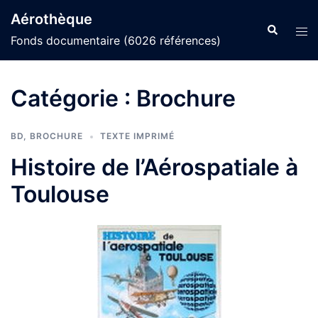
Aller
Aérothèque
au
Recherche
Ouvr
Fonds documentaire (6026 références)
contenu
le
men
Catégorie :
Brochure
BD
,
BROCHURE
TEXTE IMPRIMÉ
Histoire de l’Aérospatiale à
Toulouse