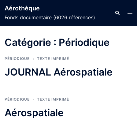
Aller
Aérothèque
au
Recherche
Ouvr
Fonds documentaire (6026 références)
contenu
le
men
Catégorie :
Périodique
PÉRIODIQUE
TEXTE IMPRIMÉ
JOURNAL Aérospatiale
PÉRIODIQUE
TEXTE IMPRIMÉ
Aérospatiale