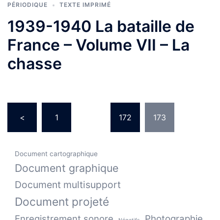
PÉRIODIQUE
TEXTE IMPRIMÉ
1939-1940 La bataille de
France – Volume VII – La
chasse
Pagination
<
1
…
172
173
des
publications
Document cartographique
Document graphique
Document multisupport
Document projeté
Enregistrement sonore
Photographie