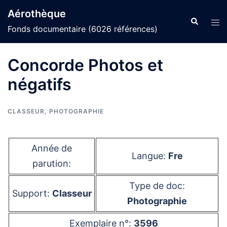
Aller
Aérothèque
au
Recherche
Ouvr
Fonds documentaire (6026 références)
contenu
le
men
Concorde Photos et
négatifs
CLASSEUR
,
PHOTOGRAPHIE
Année de
Langue:
Fre
parution:
Type de doc:
Support:
Classeur
Photographie
Exemplaire n°:
3596