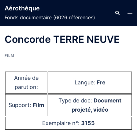
Aller
Aérothèque
au
Recherche
Ouvr
Fonds documentaire (6026 références)
contenu
le
men
Concorde TERRE NEUVE
FILM
Année de
Langue:
Fre
parution:
Type de doc:
Document
Support:
Film
projeté, vidéo
Exemplaire n°:
3155