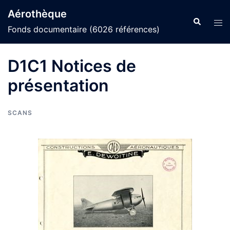
Aller
Aérothèque
au
Recherche
Ouvr
Fonds documentaire (6026 références)
contenu
le
men
D1C1 Notices de
présentation
SCANS