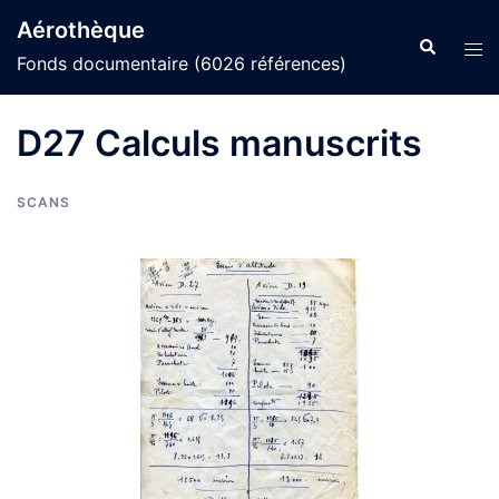
Aller
Aérothèque
au
Recherche
Ouvr
Fonds documentaire (6026 références)
contenu
le
men
D27 Calculs manuscrits
SCANS