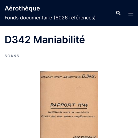
Aller
Aérothèque
au
Recherche
Ouvr
Fonds documentaire (6026 références)
contenu
le
men
D342 Maniabilité
SCANS