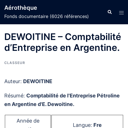
Aller
Aérothèque
au
Recherche
Ouvr
Fonds documentaire (6026 références)
contenu
le
men
DEWOITINE – Comptabilité
d’Entreprise en Argentine.
CLASSEUR
Auteur:
DEWOITINE
Résumé:
Comptabilité de l'Entreprise Pétroline
en Argentine d'E. Dewoitine.
Année de
Langue:
Fre