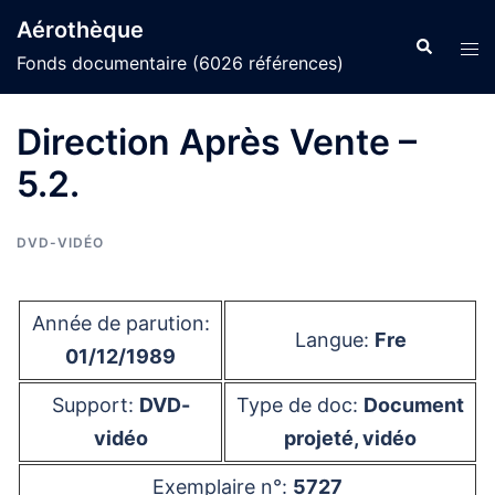
Aller
Aérothèque
au
Recherche
Ouvr
Fonds documentaire (6026 références)
contenu
le
men
Direction Après Vente –
5.2.
DVD-VIDÉO
Année de parution:
Langue:
Fre
01/12/1989
Support:
DVD-
Type de doc:
Document
vidéo
projeté, vidéo
Exemplaire n°:
5727