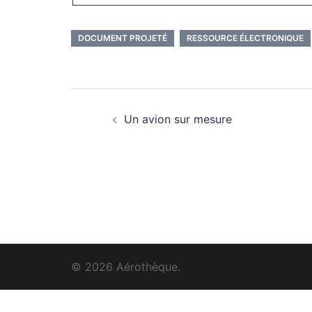
DOCUMENT PROJETÉ
RESSOURCE ÉLECTRONIQUE
Navigation
Un avion sur mesure
d’article
© 2026 Aérothèque.