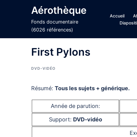
Aller
Aérothèque
au
Accueil
A
contenu
Fonds documentaire
Diaposit
(6026 références)
First Pylons
DVD-VIDÉO
Résumé:
Tous les sujets + générique.
Année de parution:
Support:
DVD-vidéo
Ex