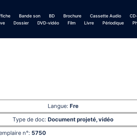
ffiche
Bande son
BD
Brochure
Cassette Audio
CD-
ive
Dossier
DVD-vidéo
Film
Livre
Périodique
Ph
Langue:
Fre
Type de doc:
Document projeté, vidéo
emplaire n°:
5750