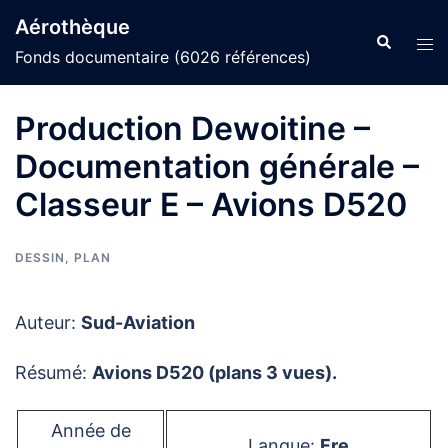
Aller
Aérothèque
au
Recherche
Ouvr
Fonds documentaire (6026 références)
contenu
le
men
Production Dewoitine –
Documentation générale –
Classeur E – Avions D520
DESSIN
,
PLAN
Auteur:
Sud-Aviation
Résumé:
Avions D520 (plans 3 vues).
Année de
Langue:
Fre