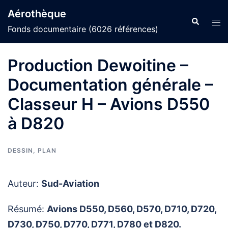
Aller
Aérothèque
au
Recherche
Ouvr
Fonds documentaire (6026 références)
contenu
le
men
Production Dewoitine –
Documentation générale –
Classeur H – Avions D550
à D820
DESSIN
,
PLAN
Auteur:
Sud-Aviation
Résumé:
Avions D550, D560, D570, D710, D720,
D730, D750, D770, D771, D780 et D820.