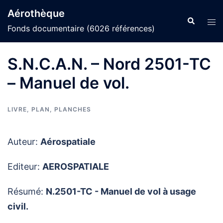
Aller
Aérothèque
au
Recherche
Ouvr
Fonds documentaire (6026 références)
contenu
le
men
S.N.C.A.N. – Nord 2501-TC
– Manuel de vol.
LIVRE
,
PLAN
,
PLANCHES
Auteur:
Aérospatiale
Editeur:
AEROSPATIALE
Résumé:
N.2501-TC - Manuel de vol à usage
civil.