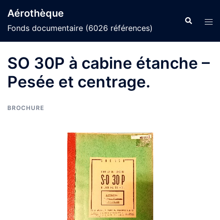
Aller
Aérothèque
au
Recherche
Ouvr
Fonds documentaire (6026 références)
contenu
le
men
SO 30P à cabine étanche –
Pesée et centrage.
BROCHURE