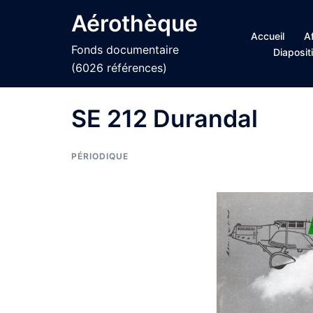
Aller
Aérothèque
au
Accueil
A
contenu
Fonds documentaire
Diaposit
(6026 références)
SE 212 Durandal
PÉRIODIQUE