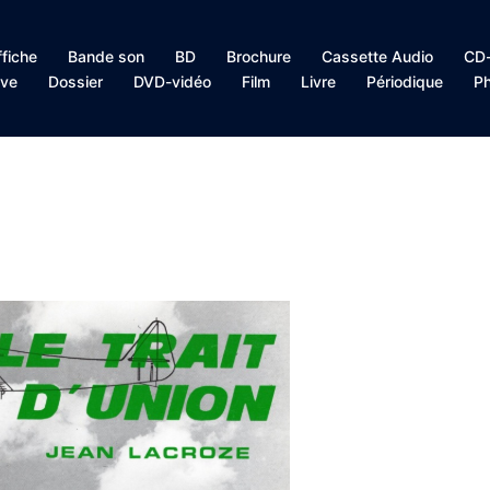
ffiche
Bande son
BD
Brochure
Cassette Audio
CD-
ive
Dossier
DVD-vidéo
Film
Livre
Périodique
Ph