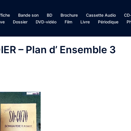
ffiche
Bande son
BD
Brochure
Cassette Audio
CD-
ive
Dossier
DVD-vidéo
Film
Livre
Périodique
Ph
R – Plan d’ Ensemble 3