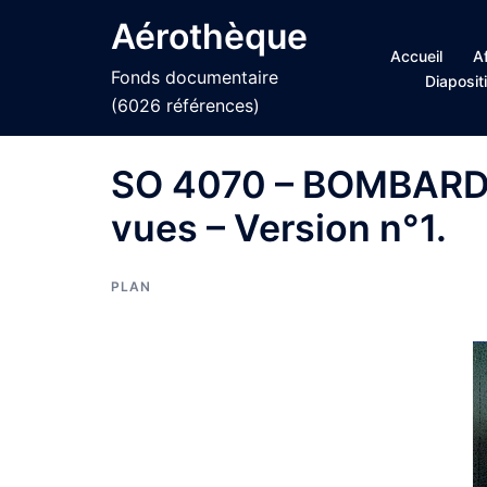
Aller
Aérothèque
au
Accueil
A
contenu
Fonds documentaire
Diaposit
(6026 références)
SO 4070 – BOMBARDIE
vues – Version n°1.
PLAN