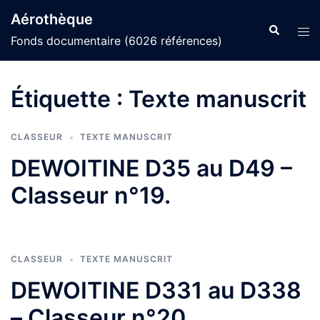
Aller
Aérothèque
au
Recherche
Ouvr
Fonds documentaire (6026 références)
contenu
le
men
Étiquette :
Texte manuscrit
CLASSEUR
TEXTE MANUSCRIT
DEWOITINE D35 au D49 –
Classeur n°19.
CLASSEUR
TEXTE MANUSCRIT
DEWOITINE D331 au D338
– Classeur n°20.