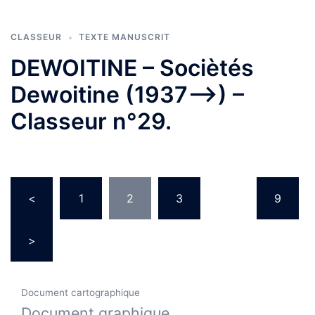
CLASSEUR
TEXTE MANUSCRIT
DEWOITINE – Sociètés
Dewoitine (1937—->) –
Classeur n°29.
Pagination
<
1
2
3
…
9
des
publications
>
Document cartographique
Document graphique