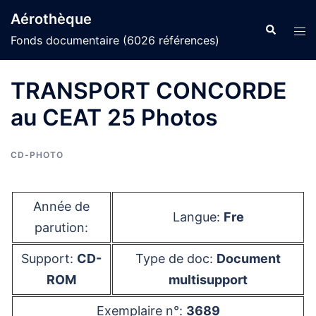
Aller
Aérothèque
au
Recherche
Ouvr
Fonds documentaire (6026 références)
contenu
le
men
TRANSPORT CONCORDE
au CEAT 25 Photos
CD-PHOTO
Année de
Langue:
Fre
parution:
Support:
CD-
Type de doc:
Document
ROM
multisupport
Exemplaire n°:
3689