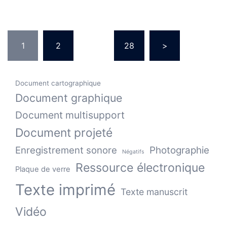
Pagination
1
2
…
28
>
des
publications
Document cartographique
Document graphique
Document multisupport
Document projeté
Enregistrement sonore
Photographie
Négatifs
Ressource électronique
Plaque de verre
Texte imprimé
Texte manuscrit
Vidéo