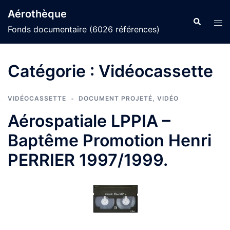
Aller
Aérothèque
au
Recherche
Ouvr
Fonds documentaire (6026 références)
contenu
le
men
Catégorie :
Vidéocassette
VIDÉOCASSETTE
DOCUMENT PROJETÉ
,
VIDÉO
Aérospatiale LPPIA –
Baptême Promotion Henri
PERRIER 1997/1999.