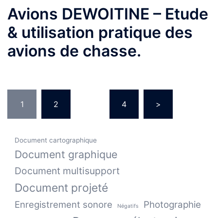
Avions DEWOITINE – Etude
& utilisation pratique des
avions de chasse.
Pagination
1
2
…
4
>
des
publications
Document cartographique
Document graphique
Document multisupport
Document projeté
Enregistrement sonore
Photographie
Négatifs