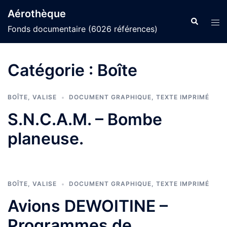
Aller
Aérothèque
au
Recherche
Ouvr
Fonds documentaire (6026 références)
contenu
le
men
Catégorie :
Boîte
BOÎTE
,
VALISE
DOCUMENT GRAPHIQUE
,
TEXTE IMPRIMÉ
S.N.C.A.M. – Bombe
planeuse.
BOÎTE
,
VALISE
DOCUMENT GRAPHIQUE
,
TEXTE IMPRIMÉ
Avions DEWOITINE –
Programmes de