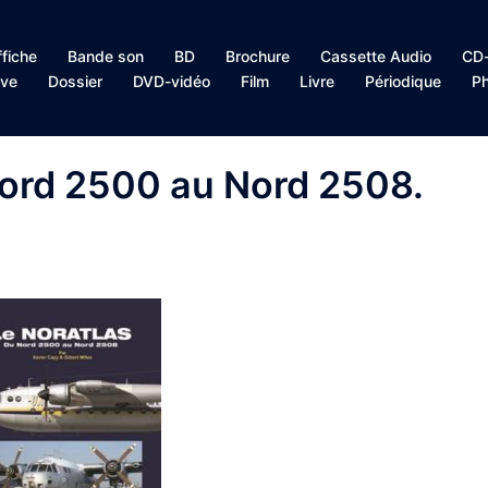
ffiche
Bande son
BD
Brochure
Cassette Audio
CD-
ive
Dossier
DVD-vidéo
Film
Livre
Périodique
Ph
ord 2500 au Nord 2508.