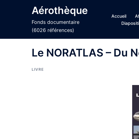
Aller
Aérothèque
au
Accueil
A
contenu
Fonds documentaire
Diaposit
(6026 références)
Le NORATLAS – Du N
LIVRE