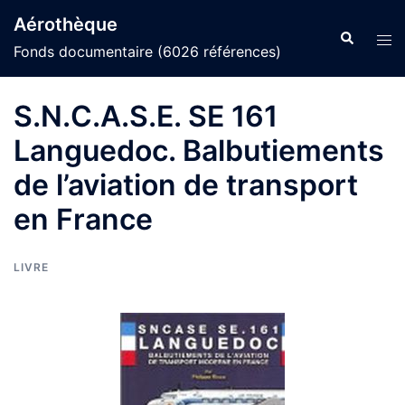
Aller
Aérothèque
au
Recherche
Ouvr
Fonds documentaire (6026 références)
contenu
le
men
S.N.C.A.S.E. SE 161
Languedoc. Balbutiements
de l’aviation de transport
en France
LIVRE