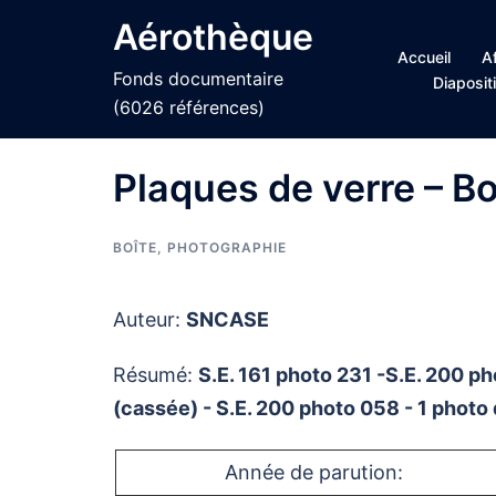
Aller
Aérothèque
au
Accueil
A
contenu
Fonds documentaire
Diaposit
(6026 références)
Plaques de verre – Bo
BOÎTE
,
PHOTOGRAPHIE
Auteur:
SNCASE
Résumé:
S.E. 161 photo 231 -S.E. 200 p
(cassée) - S.E. 200 photo 058 - 1 photo 
Année de parution: