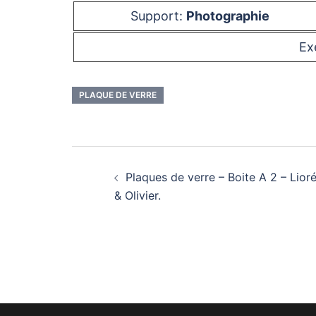
Support:
Photographie
Ex
PLAQUE DE VERRE
Navigation
Plaques de verre – Boite A 2 – Lior
d’article
& Olivier.