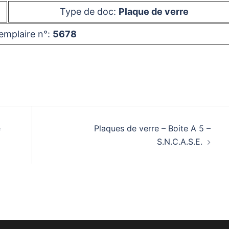
Type de doc:
Plaque de verre
emplaire n°:
5678
é
Plaques de verre – Boite A 5 –
S.N.C.A.S.E.