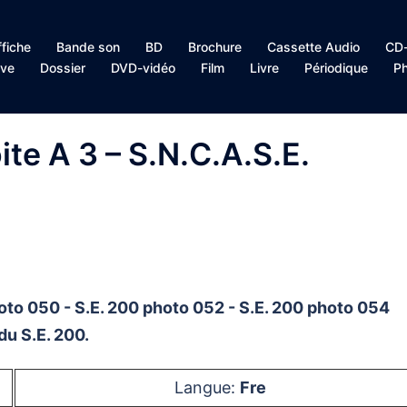
ffiche
Bande son
BD
Brochure
Cassette Audio
CD-
ive
Dossier
DVD-vidéo
Film
Livre
Périodique
Ph
ite A 3 – S.N.C.A.S.E.
hoto 050 - S.E. 200 photo 052 - S.E. 200 photo 054
du S.E. 200.
Langue:
Fre