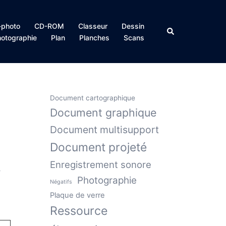
photo
CD-ROM
Classeur
Dessin
Rechercher
otographie
Plan
Planches
Scans
Document cartographique
Document graphique
Document multisupport
Document projeté
Enregistrement sonore
-
Photographie
Négatifs
Plaque de verre
Ressource