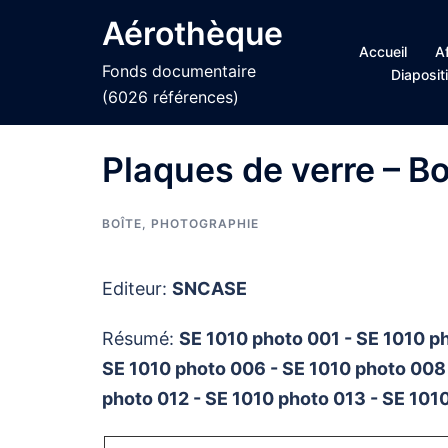
Aller
Aérothèque
au
Accueil
A
contenu
Fonds documentaire
Diaposit
(6026 références)
Plaques de verre – Bo
BOÎTE
,
PHOTOGRAPHIE
Editeur:
SNCASE
Résumé:
SE 1010 photo 001 - SE 1010 p
SE 1010 photo 006 - SE 1010 photo 008 
photo 012 - SE 1010 photo 013 - SE 101