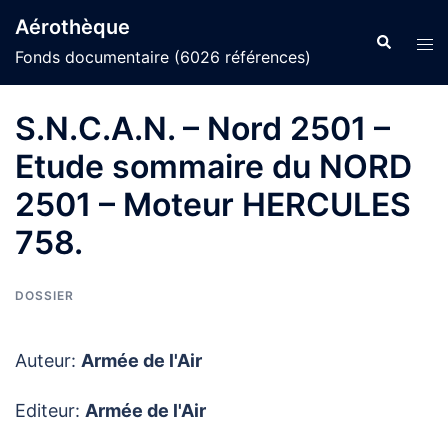
Aller
Aérothèque
au
Recherche
Ouvr
Fonds documentaire (6026 références)
contenu
le
men
S.N.C.A.N. – Nord 2501 –
Etude sommaire du NORD
2501 – Moteur HERCULES
758.
DOSSIER
Auteur:
Armée de l'Air
Editeur:
Armée de l'Air