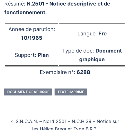
Résumé:
N.2501 - Notice descriptive et de
fonctionnement.
Année de parution:
Langue:
Fre
10/1965
Type de doc:
Document
Support:
Plan
graphique
Exemplaire n°:
6288
DOCUMENT GRAPHIQUE
TEXTE IMPRIMÉ
Navigation
S.N.C.A.N. – Nord 2501 – N.C.H.39 – Notice sur
d’article
les Hélice Breguet Type B.R.3.