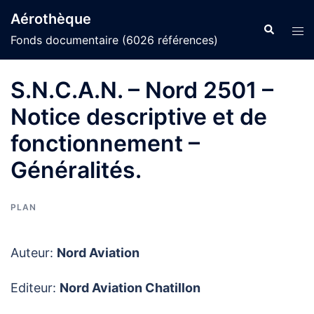
Aller
Aérothèque
au
Recherche
Ouvr
Fonds documentaire (6026 références)
contenu
le
men
S.N.C.A.N. – Nord 2501 –
Notice descriptive et de
fonctionnement –
Généralités.
PLAN
Auteur:
Nord Aviation
Editeur:
Nord Aviation Chatillon