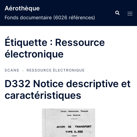
Aller
Aérothèque
au
Recherche
Ouvr
Fonds documentaire (6026 références)
contenu
le
men
Étiquette :
Ressource
électronique
SCANS
RESSOURCE ÉLECTRONIQUE
D332 Notice descriptive et
caractéristiques